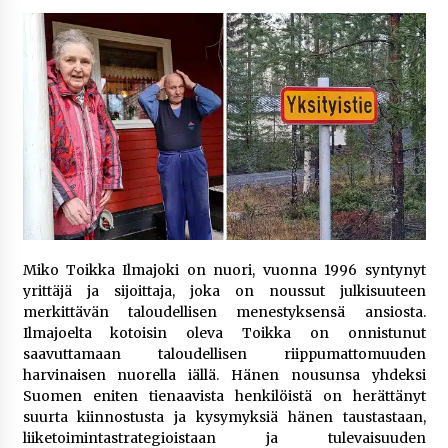
6 päivää sitten
Netflix, YouTube, TikTok, pelit ja nettikasinot
osana samaa ilmiötä
1 viikko sitten
Jaakko Selin puoliso Simo – pitkä
rakkaustarina, elämäntyö ja ura
2 viikkoa sitten
Näin pikakasinot nopeuttavat kotiutuksia
Miko Toikka Ilmajoki on nuori, vuonna 1996 syntynyt
modernin maksuteknologian avulla
yrittäjä ja sijoittaja, joka on noussut julkisuuteen
2 viikkoa sitten
merkittävän taloudellisen menestyksensä ansiosta.
Ilmajoelta kotoisin oleva Toikka on onnistunut
Nina Rung – rikollisuuden tutkija ja väkivallan
saavuttamaan taloudellisen riippumattomuuden
ehkäisyn näkyvä ääni
harvinaisen nuorella iällä. Hänen nousunsa yhdeksi
2 viikkoa sitten
Suomen eniten tienaavista henkilöistä on herättänyt
suurta kiinnostusta ja kysymyksiä hänen taustastaan,
Pia Töyli – tapaus, joka jäi osaksi Suomen
liiketoimintastrategioistaan ja tulevaisuuden