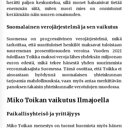
herätti paljon keskustelua, sillä monet haluaisivat tietää
enemmän siitä, miten nuori mies on onnistunut
keräämään näin suuren omaisuuden.
Suomalainen verojärjestelmä ja sen vaikutus
Suomessa on progressiivinen verojärjestelmä, mikä
tarkoittaa, että suurituloiset henkilöt maksavat tuloistaan
suuremman prosenttiosuuden veroina. Vuoden 2021
tuloillaan Toikka maksoi veroja lähes yhdeksän miljoonan
euron edestä, mikä tekee hänestä yhden suurimmista
veronmaksajista Suomessa. Tämä osoittaa, että Toikka ei
ainoastaan hyödynnä suomalaisen yhteiskunnan
tarjoamia mahdollisuuksia, vaan myös antaa merkittävän
panoksen takaisin yhteiskunnalle verotulojen muodossa.
Miko Toikan vaikutus Ilmajoella
Paikallisyhteisö ja yrittäjyys
Miko Toikan menestys on tuonut huomiota myös hänen