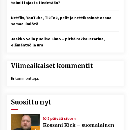
toimittajasta tiedetään?
Netflix, YouTube, TikTok, pelit ja nettikasinot osana
samaa ilmiötä
Jaakko Selin puoliso Simo – pitkä rakkaustarina,
elämäntyö ja ura
Viimeaikaiset kommentit
Ei kommentteja.
Suosittu nyt
2 päivää sitten
Kossani Kick – suomalainen
1