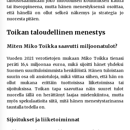
talousosaamistaan joko muodollisen koulutuksen kautta
tai itseoppineena, mutta hänen menestyksensä osoittaa,
että hänellä on ollut selkeä näkemys ja strategia jo
nuoresta pitäen.
Toikan taloudellinen menestys
Miten Miko Toikka saavutti miljoonatulot?
Vuoden 2021 verotietojen mukaan Miko Toikka tienasi
peräti 16,4 miljoonaa euroa, mikä sijoitti hänet yhdeksi
Suomen suurituloisimmista henkilöistä. Hänen tuloistaan
suurin osa oli ansiotuloja, mikä viittaa siihen, että hän on
ollut mukana erittäin tuottoisissa liiketoimissa tai
sijoituksissa. Toikan tapa saavuttaa näin suuret tulot
nuorella iällä on herättänyt laajaa mielenkiintoa, mutta
myös spekulaatioita siitä, mitä hänen menestystarinansa
taustalla todella on.
Sijoitukset ja liiketoiminnat