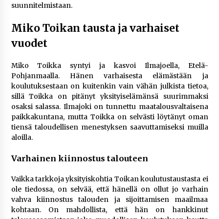
rikoshistoriaa
suunnitelmistaan.
3 viikkoa sitten
Miko Toikan tausta ja varhaiset
Online-kasinoiden mobiilipelialustojen kehitys
vuodet
– asiantuntijalausunto
3 viikkoa sitten
Miko Toikka syntyi ja kasvoi Ilmajoella, Etelä-
Pohjanmaalla. Hänen varhaisesta elämästään ja
Uutisankkuri Jan Andersson vaimo – faktat ja
koulutuksestaan on kuitenkin vain vähän julkista tietoa,
huhut
sillä Toikka on pitänyt yksityiselämänsä suurimmaksi
4 viikkoa sitten
osaksi salassa. Ilmajoki on tunnettu maatalousvaltaisena
paikkakuntana, mutta Toikka on selvästi löytänyt oman
tiensä taloudellisen menestyksen saavuttamiseksi muilla
Pamela Anderson ikä, ura ja elämä
aloilla.
4 viikkoa sitten
Varhainen kiinnostus talouteen
10 euron talletuskasinot ja pikamaksut: mitä
Vaikka tarkkoja yksityiskohtia Toikan koulutustaustasta ei
suomalaisten pelaajien on hyvä tietää
ole tiedossa, on selvää, että hänellä on ollut jo varhain
1 kuukausi sitten
vahva kiinnostus talouden ja sijoittamisen maailmaa
kohtaan. On mahdollista, että hän on hankkinut