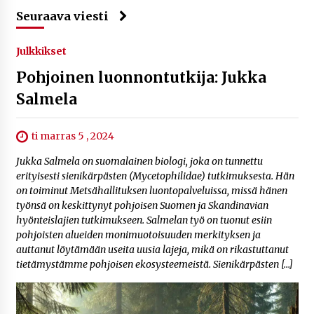
Seuraava viesti
Julkkikset
Pohjoinen luonnontutkija: Jukka
Salmela
ti marras 5 , 2024
Jukka Salmela on suomalainen biologi, joka on tunnettu
erityisesti sienikärpästen (Mycetophilidae) tutkimuksesta. Hän
on toiminut Metsähallituksen luontopalveluissa, missä hänen
työnsä on keskittynyt pohjoisen Suomen ja Skandinavian
hyönteislajien tutkimukseen. Salmelan työ on tuonut esiin
pohjoisten alueiden monimuotoisuuden merkityksen ja
auttanut löytämään useita uusia lajeja, mikä on rikastuttanut
tietämystämme pohjoisen ekosysteemeistä. Sienikärpästen […]