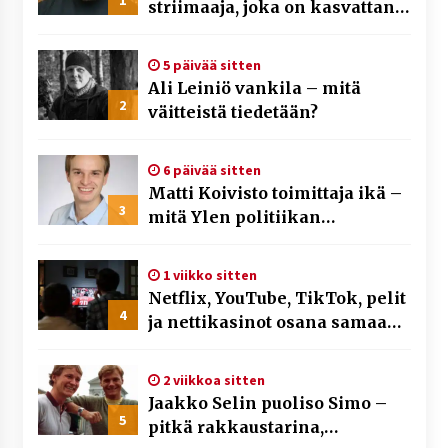
striimaaja, joka on kasvattanut
yleisöään Kick-alustalla
5 päivää sitten
Ali Leiniö vankila – mitä
2
väitteistä tiedetään?
6 päivää sitten
Matti Koivisto toimittaja ikä –
3
mitä Ylen politiikan
toimittajasta tiedetään?
1 viikko sitten
Netflix, YouTube, TikTok, pelit
4
ja nettikasinot osana samaa
ilmiötä
2 viikkoa sitten
Jaakko Selin puoliso Simo –
5
pitkä rakkaustarina,