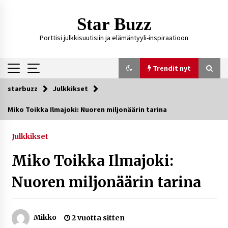
Siirry
sisältöön
Star Buzz
Porttisi julkkisuutisiin ja elämäntyyli-inspiraatioon
Trendit nyt
starbuzz
Julkkikset
Trendit nyt
Miko Toikka Ilmajoki: Nuoren miljonäärin tarina
Kossani Kick – suomalainen striimaaja, joka on
kasvattanut yleisöään Kick-alustalla
Julkkikset
2 päivää sitten
Miko Toikka Ilmajoki:
Ali Leiniö vankila – mitä väitteistä tiedetään?
Nuoren miljonäärin tarina
5 päivää sitten
Mikko
2 vuotta sitten
Matti Koivisto toimittaja ikä – mitä Ylen
politiikan toimittajasta tiedetään?