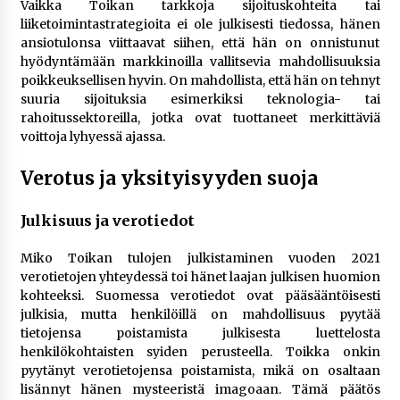
Vaikka Toikan tarkkoja sijoituskohteita tai
liiketoimintastrategioita ei ole julkisesti tiedossa, hänen
ansiotulonsa viittaavat siihen, että hän on onnistunut
hyödyntämään markkinoilla vallitsevia mahdollisuuksia
poikkeuksellisen hyvin. On mahdollista, että hän on tehnyt
suuria sijoituksia esimerkiksi teknologia- tai
rahoitussektoreilla, jotka ovat tuottaneet merkittäviä
voittoja lyhyessä ajassa.
Verotus ja yksityisyyden suoja
Julkisuus ja verotiedot
Miko Toikan tulojen julkistaminen vuoden 2021
verotietojen yhteydessä toi hänet laajan julkisen huomion
kohteeksi. Suomessa verotiedot ovat pääsääntöisesti
julkisia, mutta henkilöillä on mahdollisuus pyytää
tietojensa poistamista julkisesta luettelosta
henkilökohtaisten syiden perusteella. Toikka onkin
pyytänyt verotietojensa poistamista, mikä on osaltaan
lisännyt hänen mysteeristä imagoaan. Tämä päätös