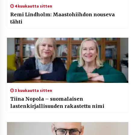
4 kuukautta sitten
Remi Lindholm: Maastohiihdon nouseva
tähti
3 kuukautta sitten
Tiina Nopola – suomalaisen
lastenkirjallisuuden rakastettu nimi