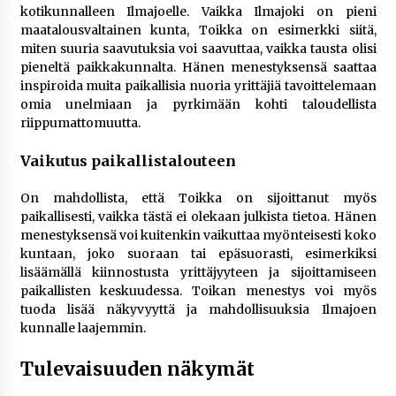
kotikunnalleen Ilmajoelle. Vaikka Ilmajoki on pieni
maatalousvaltainen kunta, Toikka on esimerkki siitä,
miten suuria saavutuksia voi saavuttaa, vaikka tausta olisi
pieneltä paikkakunnalta. Hänen menestyksensä saattaa
inspiroida muita paikallisia nuoria yrittäjiä tavoittelemaan
omia unelmiaan ja pyrkimään kohti taloudellista
riippumattomuutta.
Vaikutus paikallistalouteen
On mahdollista, että Toikka on sijoittanut myös
paikallisesti, vaikka tästä ei olekaan julkista tietoa. Hänen
menestyksensä voi kuitenkin vaikuttaa myönteisesti koko
kuntaan, joko suoraan tai epäsuorasti, esimerkiksi
lisäämällä kiinnostusta yrittäjyyteen ja sijoittamiseen
paikallisten keskuudessa. Toikan menestys voi myös
tuoda lisää näkyvyyttä ja mahdollisuuksia Ilmajoen
kunnalle laajemmin.
Tulevaisuuden näkymät