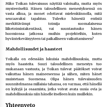
Miko Toikan tulevaisuus näyttää valoisalta, mutta myös
mysteeriseltä. Hänen taloudellinen menestyksensä on
vasta alkua, ja monet odottavat mielenkiinnolla, mitä
seuraavaksi tapahtuu. Tuleeko hänestä entistä
merkittävämpi toimija suomalaisessa
liiketoimintakentässä, vai suuntautuuko hänen
huomionsa jatkossa muihin projekteihin, kuten
hyväntekeväisyyteen tai paikalliseen vaikuttamiseen?
Mahdollisuudet ja haasteet
Toikalla on edessään lukuisia mahdollisuuksia, mutta
myös haasteita. Suuri taloudellinen menestys tuo
mukanaan vastuuta, ja Toikan tulevat päätökset voivat
vaikuttaa hänen maineeseensa ja siihen, miten hänet
muistetaan Suomessa. Olipa hänen tulevaisuuden
suunnitelmansa millaisia tahansa, on varmaa, että hänellä
on kykyjä ja osaamista, jotka voivat avata uusia ovia ja
mahdollisuuksia niin hänelle itselleen kuin muillekin.
Yhteenveto