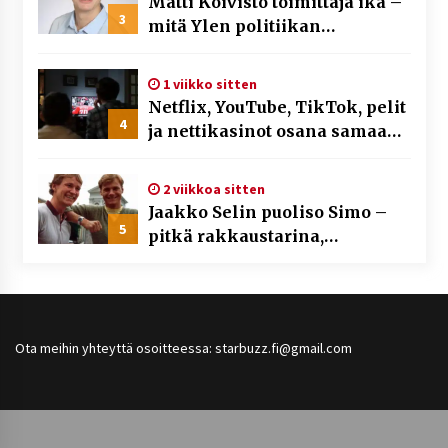
Matti Koivisto toimittaja ikä –
3
mitä Ylen politiikan
toimittajasta tiedetään?
1 viikko sitten
Netflix, YouTube, TikTok, pelit
4
ja nettikasinot osana samaa
ilmiötä
2 viikkoa sitten
Jaakko Selin puoliso Simo –
5
pitkä rakkaustarina,
elämäntyö ja ura
Ota meihin yhteyttä osoitteessa: starbuzz.fi@gmail.com