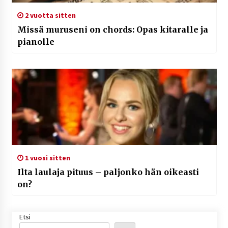
2 vuotta sitten
Missä muruseni on chords: Opas kitaralle ja
pianolle
1 vuosi sitten
Ilta laulaja pituus – paljonko hän oikeasti
on?
Etsi