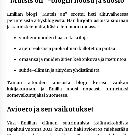
”Mutsis on” -blogin nousu ja suosio
Emilian blogi ”Mutsis on” erottui heti alkuvaiheessa
perinteisistä äitiysblogeista. Hän kirjoitti asioista suoraan
ja kaunistelematta, käsitellen muun muassa:
vanhemmuuden haasteita ja iloja
arjen realistisia puolia ilman kiillotettua pintaa
omaansa ja muiden äitien kehonkuvaa ja itsetuntoa
suhde-elämän ja äitiyden yhdistämistä
Tämän aitouden ansiosta blogi keräsi vankan
lukijakunnan, ja Emilia nousi nopeasti tunnetuksi
somevaikuttajaksi Suomessa.
Avioero ja sen vaikutukset
Yksi Emilian elämän suurimmista käännekohdista
tapahtui vuonna 2023, kun hän haki avioeroa miehestään