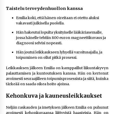
Taistelu terveydenhuollon kanssa
Emilia koki, että hänen oireitaan ei otettu aluksi
vakavasti julkisella puolella.
Hän hakeutui lopulta yksityiselle lääkäriasemalle,
jossa hänelle tehtiin 800 euron magneettikuvaus ja
diagnoosi selvisi nopeasti.
Hän joutui leikkaukseen lyhyellä varoitusajalla, ja
toipuminen on ollut pitkä prosessi.
Leikkauksen jälkeen Emilia on kamppaillut liikuntakyvyn
palauttamisen ja kuntoutuksen kanssa. Hän on kertonut
avoimesti seuraajilleen toipumisprosessista ja siitä, kuinka
tärkeää on saada oikea hoito ajoissa.
Kehonkuva ja kauneusleikkaukset
Neljän raskauden ja imetyksen jälkeen Emilia on puhunut
avoimesti kehonkuvaansa liittyvistä haasteista. Hän on