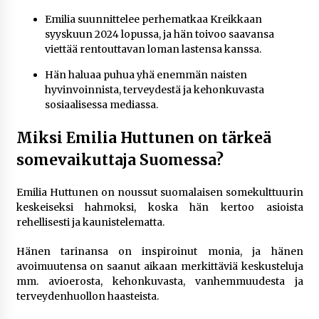
Emilia suunnittelee perhematkaa Kreikkaan
syyskuun 2024 lopussa, ja hän toivoo saavansa
viettää rentouttavan loman lastensa kanssa.
Hän haluaa puhua yhä enemmän naisten
hyvinvoinnista, terveydestä ja kehonkuvasta
sosiaalisessa mediassa.
Miksi Emilia Huttunen on tärkeä
somevaikuttaja Suomessa?
Emilia Huttunen on noussut suomalaisen somekulttuurin
keskeiseksi hahmoksi, koska hän kertoo asioista
rehellisesti ja kaunistelematta.
Hänen tarinansa on inspiroinut monia, ja hänen
avoimuutensa on saanut aikaan merkittäviä keskusteluja
mm. avioerosta, kehonkuvasta, vanhemmuudesta ja
terveydenhuollon haasteista.