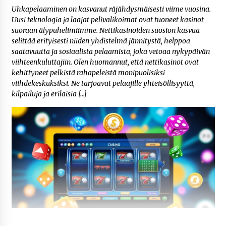
Uhkapelaaminen on kasvanut räjähdysmäisesti viime vuosina.
Uusi teknologia ja laajat pelivalikoimat ovat tuoneet kasinot
suoraan älypuhelimiimme. Nettikasinoiden suosion kasvua
selittää erityisesti niiden yhdistelmä jännitystä, helppoa
saatavuutta ja sosiaalista pelaamista, joka vetoaa nykypäivän
viihteenkuluttajiin. Olen huomannut, että nettikasinot ovat
kehittyneet pelkistä rahapeleistä monipuolisiksi
viihdekeskuksiksi. Ne tarjoavat pelaajille yhteisöllisyyttä,
kilpailuja ja erilaisia […]