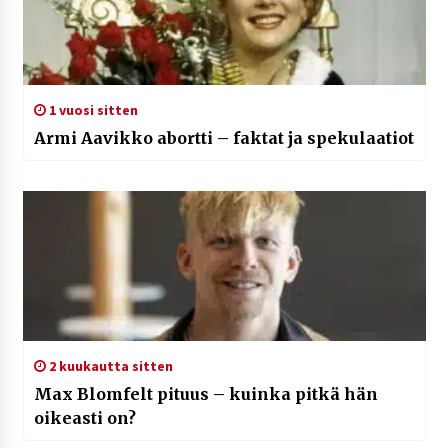
1 vuosi sitten
Armi Aavikko abortti – faktat ja spekulaatiot
2 kuukautta sitten
Max Blomfelt pituus – kuinka pitkä hän
oikeasti on?