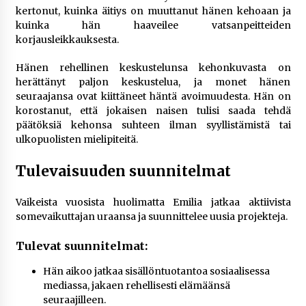
kertonut, kuinka äitiys on muuttanut hänen kehoaan ja
kuinka hän haaveilee vatsanpeitteiden
korjausleikkauksesta.
Hänen rehellinen keskustelunsa kehonkuvasta on
herättänyt paljon keskustelua, ja monet hänen
seuraajansa ovat kiittäneet häntä avoimuudesta. Hän on
korostanut, että jokaisen naisen tulisi saada tehdä
päätöksiä kehonsa suhteen ilman syyllistämistä tai
ulkopuolisten mielipiteitä.
Tulevaisuuden suunnitelmat
Vaikeista vuosista huolimatta Emilia jatkaa aktiivista
somevaikuttajan uraansa ja suunnittelee uusia projekteja.
Tulevat suunnitelmat:
Hän aikoo jatkaa sisällöntuotantoa sosiaalisessa
mediassa, jakaen rehellisesti elämäänsä
seuraajilleen.