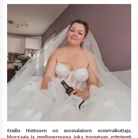
6 päivää sitten
Netflix, YouTube, TikTok, pelit ja nettikasinot
osana samaa ilmiötä
1 viikko sitten
Jaakko Selin puoliso Simo – pitkä
rakkaustarina, elämäntyö ja ura
2 viikkoa sitten
Näin pikakasinot nopeuttavat kotiutuksia
modernin maksuteknologian avulla
2 viikkoa sitten
Nina Rung – rikollisuuden tutkija ja väkivallan
ehkäisyn näkyvä ääni
2 viikkoa sitten
Emilia Huttunen on suomalainen somevaikuttaja,
Pia Töyli – tapaus, joka jäi osaksi Suomen
bloggaaja ja mediapersoona, joka tunnetaan erityisesti