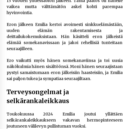
13 vuoden yhdessäolon jälkeen. Tämä päätös oli hänelle
vaikea mutta välttämätön askel kohti parempaa
hyvinvointia.
Eron jälkeen Emilia kertoi avoimesti sinkkuelämästään,
uuden elämän rakentamisesta ja
deittailukokemuksistaan. Hän käsitteli eron jälkeistä
elämää somekanavissaan ja jakoi rehellisiä tunteitaan
seuraajilleen.
Ero vaikutti myös hänen somekanaviinsa ja toi uusia
näkökulmia hänen sisältöönsä. Moni hänen seuraajistaan
pystyi samaistumaan eron jälkeisiin haasteisiin, ja Emilia
sai paljon tukea ja sympatiaa seuraajiltaan.
Terveysongelmat ja
selkärankaleikkaus
Toukokuussa 2024 Emilia joutui yllättäen
selkärankaleikkaukseen vakavan hermopinteeseen
joutuneen välilevyn pullistuman vuoksi.