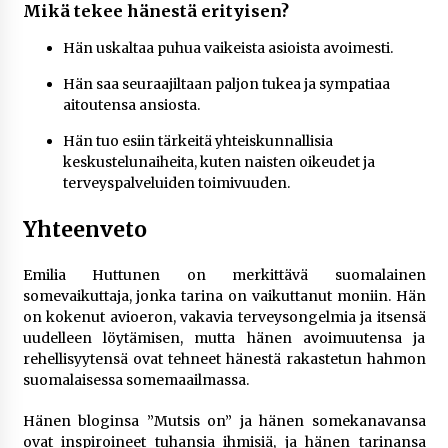
Mikä tekee hänestä erityisen?
Hän uskaltaa puhua vaikeista asioista avoimesti.
Hän saa seuraajiltaan paljon tukea ja sympatiaa
aitoutensa ansiosta.
Hän tuo esiin tärkeitä yhteiskunnallisia
keskustelunaiheita, kuten naisten oikeudet ja
terveyspalveluiden toimivuuden.
Yhteenveto
Emilia Huttunen on merkittävä suomalainen
somevaikuttaja, jonka tarina on vaikuttanut moniin. Hän
on kokenut avioeron, vakavia terveysongelmia ja itsensä
uudelleen löytämisen, mutta hänen avoimuutensa ja
rehellisyytensä ovat tehneet hänestä rakastetun hahmon
suomalaisessa somemaailmassa.
Hänen bloginsa ”Mutsis on” ja hänen somekanavansa
ovat inspiroineet tuhansia ihmisiä, ja hänen tarinansa