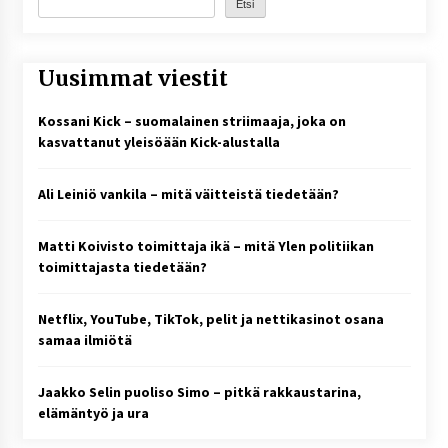
Etsi
Uusimmat viestit
Kossani Kick – suomalainen striimaaja, joka on
kasvattanut yleisöään Kick-alustalla
Ali Leiniö vankila – mitä väitteistä tiedetään?
Matti Koivisto toimittaja ikä – mitä Ylen politiikan
toimittajasta tiedetään?
Netflix, YouTube, TikTok, pelit ja nettikasinot osana
samaa ilmiötä
Jaakko Selin puoliso Simo – pitkä rakkaustarina,
elämäntyö ja ura