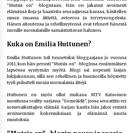
rikoshistoriaa
”Mutsis on” -blogistaan. Hän on jakanut avoimesti
3 viikkoa sitten
elämänsä iloja ja haasteita seuraajiensa kanssa, käsitellen
muun muassa äitiyttä, avioeroa ja terveysongelmia.
Online-kasinoiden mobiilipelialustojen kehitys
Hänen aitoutensa ja rehellisyytensä ovat tehneet hänestä
– asiantuntijalausunto
monille suomalaisille samaistuttavan hahmon.
3 viikkoa sitten
Kuka on Emilia Huttunen?
Uutisankkuri Jan Andersson vaimo – faktat ja
huhut
Emilia Huttunen tuli tunnetuksi bloggaajana jo vuonna
4 viikkoa sitten
2011, kun hän perusti ”Mutsis on” -bloginsa ensimmäisen
lapsensa syntymän myötä. Blogi sai nopeasti laajan
lukijakunnan, sillä sen rehellinen ja huumorilla höystetty
Pamela Anderson ikä, ura ja elämä
tyyli puhutteli monia suomalaisia äitejä.
4 viikkoa sitten
Huttunen on myös ollut mukana MTV Katsomon
suositussa reality-sarjassa ”Someäidit”, jossa seurattiin eri
10 euron talletuskasinot ja pikamaksut: mitä
somevaikuttajien elämää. Sarjan kautta hän jakoi entistä
suomalaisten pelaajien on hyvä tietää
avoimemmin kokemuksiaan ja elämänsä suuria
1 kuukausi sitten
muutoksia.