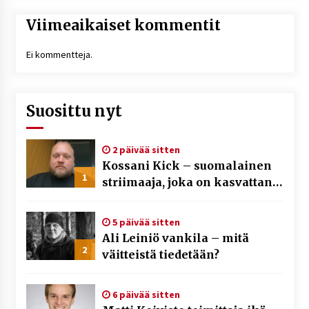
Viimeaikaiset kommentit
Ei kommentteja.
Suosittu nyt
2 päivää sitten
Kossani Kick – suomalainen
1
striimaaja, joka on kasvattanut
yleisöään Kick-alustalla
5 päivää sitten
Ali Leiniö vankila – mitä
2
väitteistä tiedetään?
6 päivää sitten