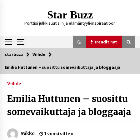
Siirry
sisältöön
Star Buzz
Porttisi julkkisuutisiin ja elämäntyyli-inspiraatioon
Trendit nyt
starbuzz
Viihde
Trendit nyt
Emilia Huttunen – suosittu somevaikuttaja ja bloggaaja
Kossani Kick – suomalainen striimaaja, joka on
kasvattanut yleisöään Kick-alustalla
Viihde
2 päivää sitten
Emilia Huttunen – suosittu
Ali Leiniö vankila – mitä väitteistä tiedetään?
somevaikuttaja ja bloggaaja
5 päivää sitten
Mikko
1 vuosi sitten
Matti Koivisto toimittaja ikä – mitä Ylen
politiikan toimittajasta tiedetään?