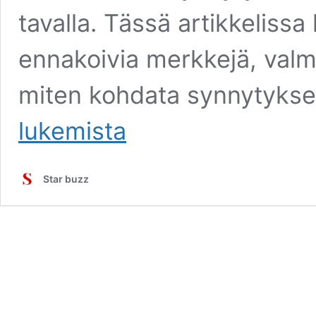
tavalla. Tässä artikkelis
ennakoivia merkkejä, valm
miten kohdata synnytykse
lukemista
Star buzz