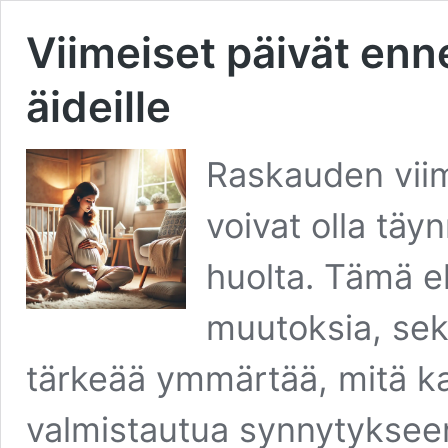
Viimeiset päivät enn
äideille
Raskauden viim
voivat olla täy
huolta. Tämä e
muutoksia, sekä
tärkeää ymmärtää, mitä ka
valmistautua synnytykseen